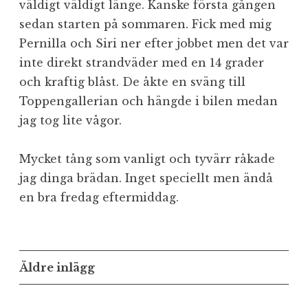
väldigt väldigt länge. Kanske första gången
sedan starten på sommaren. Fick med mig
Pernilla och Siri ner efter jobbet men det var
inte direkt strandväder med en 14 grader
och kraftig blåst. De åkte en sväng till
Toppengallerian och hängde i bilen medan
jag tog lite vågor.
Mycket tång som vanligt och tyvärr råkade
jag dinga brädan. Inget speciellt men ändå
en bra fredag eftermiddag.
Inläggsnavigering
Äldre inlägg