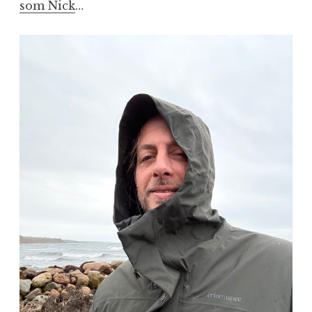
som Nick
…