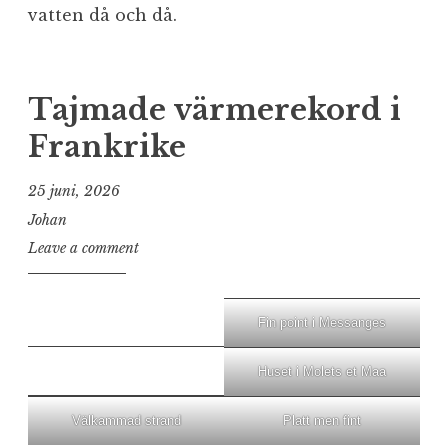
vatten då och då.
Tajmade värmerekord i
Frankrike
25 juni, 2026
Johan
Leave a comment
Fin point i Messanges
Huset i Molets et Maa
Välkammad strand
Platt men fint