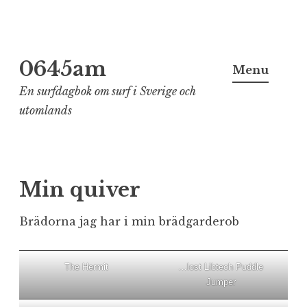
Skip
0645am
to
Menu
content
En surfdagbok om surf i Sverige och
utomlands
Min quiver
Brädorna jag har i min brädgarderob
The Hermit
…lost Libtech Puddle
Jumper