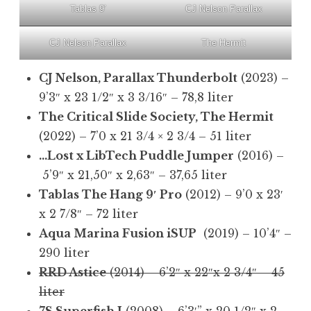
Tablas 9′
CJ Nelson Parallax
CJ Nelson Parallax
The Hermit
CJ Nelson, Parallax Thunderbolt
(2023) –
9’3″ x 23 1/2″ x 3 3/16″ – 78,8 liter
The Critical Slide Society, The Hermit
(2022) – 7’0 x 21 3/4 × 2 3/4 – 51 liter
…Lost x LibTech Puddle Jumper
(2016) –
5’9″ x 21,50″ x 2,63″ – 37,65 liter
Tablas The Hang 9′ Pro
(2012) – 9’0 x 23′
x 2 7/8″ – 72 liter
Aqua Marina Fusion iSUP
(2019) – 10’4″ –
290 liter
RRD Astice
(2014) – 6’2″ x 22″x 2 3/4″ – 45
liter