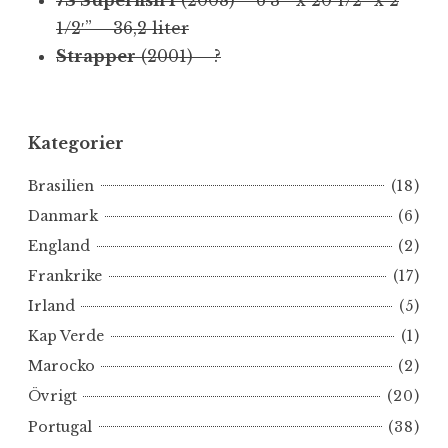
7S Superfish I
(2008) – 6’3′” x 20 1/2″ x 2
1/2′” – 36,2 liter
Strapper
(2001) – ?
Kategorier
Brasilien
(18)
Danmark
(6)
England
(2)
Frankrike
(17)
Irland
(5)
Kap Verde
(1)
Marocko
(2)
Övrigt
(20)
Portugal
(38)