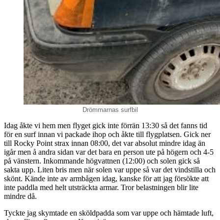
Drömmarnas surfbil
Idag åkte vi hem men flyget gick inte förrän 13:30 så det fanns tid
för en surf innan vi packade ihop och åkte till flygplatsen. Gick ner
till Rocky Point strax innan 08:00, det var absolut mindre idag än
igår men å andra sidan var det bara en person ute på högern och 4-5
på vänstern. Inkommande högvattnen (12:00) och solen gick så
sakta upp. Liten bris men när solen var uppe så var det vindstilla och
skönt. Kände inte av armbågen idag, kanske för att jag försökte att
inte paddla med helt utsträckta armar. Tror belastningen blir lite
mindre då.
Tyckte jag skymtade en sköldpadda som var uppe och hämtade luft,