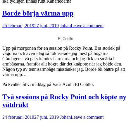
ska tydligen finnas runt Kanarieöarna.
Borde börja värma upp
25 februari, 2019
27 juni, 2019
Johan
Leave a comment
El Cotillo
Upp på morgonen för en session på Rocky Point. Bra storlek på
vågorna och även idag så fokuserade jag mest på högarna.
Gårdagens två pass kändes i armarna och jag fick en smärta i
armbågarna, framför allt högra där det knäppte när jag böjde den.
Någon typ av tennisarmbåge misstänker jag. Borde bli bättre på att
värma upp…
På kvällen åt vi middag på Vaca Azul i El Cotillo.
Två sessions på Rocky Point och köpte ny
våtdräkt
24 februari, 2019
27 juni, 2019
Johan
Leave a comment