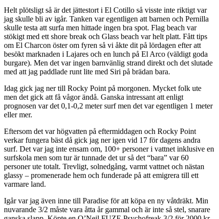
Helt plötsligt så är det jättestort i El Cotillo så visste inte riktigt var
jag skulle bli av igår. Tanken var egentligen att barnen och Pernilla
skulle testa att surfa men hittade ingen bra spot. Flag beach var
stökigt med ett shore break och Glass beach var helt platt. Fått tips
om El Charcon öster om fyren så vi åkte dit på lördagen efter att
besökt marknaden i Lajares och en lunch på El Arco (väldigt goda
burgare). Men det var ingen barnvänlig strand direkt och det slutade
med att jag paddlade runt lite med Siri på brädan bara.
Idag gick jag ner till Rocky Point på morgonen. Mycket folk ute
men det gick att få vågor ändå. Ganska intressant att enligt
prognosen var det 0,1-0,2 meter surf men det var egentligen 1 meter
eller mer.
Eftersom det var högvatten på eftermiddagen och Rocky Point
verkar fungera bäst då gick jag ner igen vid 17 för dagens andra
surf. Det var jag inte ensam om, 100+ personer i vattnet inklusive en
surfskola men som tur är tunnade det ur så det “bara” var 60
personer ute totalt. Trevligt, solnedgång, varmt vattnet och nästan
glassy – promenerade hem och funderade på att emigrera till ett
varmare land.
Igår var jag även inne till Paradise för att köpa en ny våtdräkt. Min
nuvarande 3/2 måste vara åtta år gammal och är inte så stel, snarare
ganska slapp. Köpte en O’Neil FUZE Psychofreak 3/2 för 2000 kr.