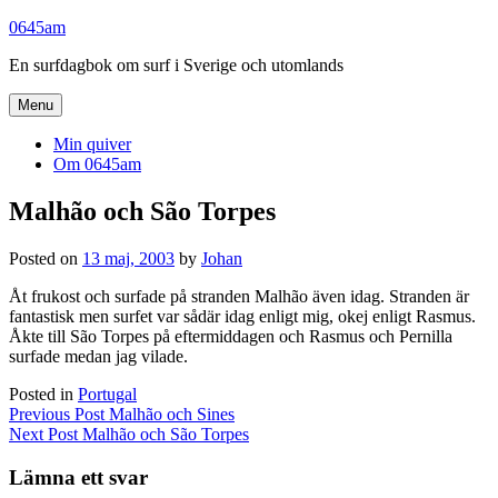
Skip
0645am
to
En surfdagbok om surf i Sverige och utomlands
content
Menu
Min quiver
Om 0645am
Malhão och São Torpes
Posted on
13 maj, 2003
by
Johan
Åt frukost och surfade på stranden Malhão även idag. Stranden är
fantastisk men surfet var sådär idag enligt mig, okej enligt Rasmus.
Åkte till São Torpes på eftermiddagen och Rasmus och Pernilla
surfade medan jag vilade.
Posted in
Portugal
Inläggsnavigering
Previous Post
Malhão och Sines
Next Post
Malhão och São Torpes
Lämna ett svar