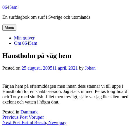
Skip
0645am
to
En surfdagbok om surf i Sverige och utomlands
content
Menu
Min quiver
Om 0645am
Hanstholm på väg hem
Posted on
25 augusti, 2005
11 april, 2021
by
Johan
Färjan hem på eftermiddagen men innan dess stannar vi till uppe i
Hanstholm för en snabb session. Jag stack ut med Petras long-board
och Tony med sin fish. Litet men trevligt, själv var jag lite sliten med
axelont och vatten i högra örat.
Posted in
Danmark
Inläggsnavigering
Previous Post
Vorupør
Next Post
Fistral Beach, Newquay