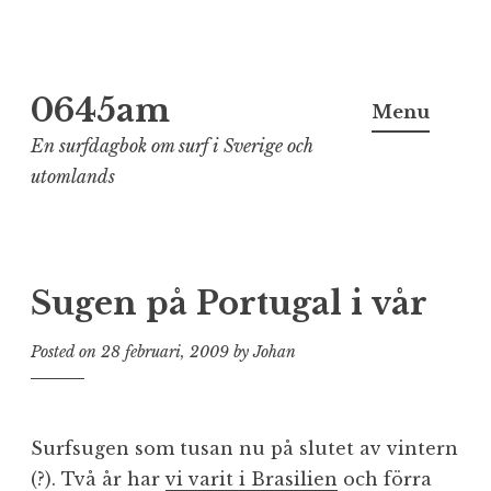
Skip
0645am
to
Menu
content
En surfdagbok om surf i Sverige och
utomlands
Sugen på Portugal i vår
Posted on
28 februari, 2009
by
Johan
Surfsugen som tusan nu på slutet av vintern
(?). Två år har
vi varit i Brasilien
och förra