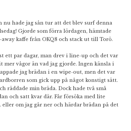
h nu hade jag sån tur att det blev surf denna
sedag! Gjorde som förra lördagen, hämtade
-away kaffe från OKQ8 och stack ut till Torö.
t ett par dagar, man drev i line-up och det var
it mer vågor än vad jag gjorde. Ingen känsla i
appade jag brädan i en wipe-out, men det var
ardborren som gick upp på något konstigt sätt.
och räddade min bräda. Dock hade två små
dan och satt kvar där. Får försöka med lite
 eller om jag går ner och härdar brädan på det