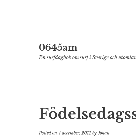
Skip
0645am
to
content
En surfdagbok om surf i Sverige och utomla
Födelsedagss
Posted on
4 december, 2011
by
Johan