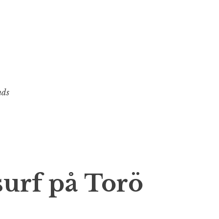
nds
urf på Torö