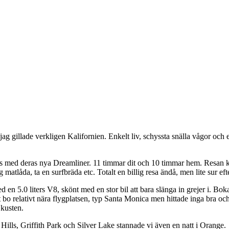
g gillade verkligen Kalifornien. Enkelt liv, schyssta snälla vågor och e
 med deras nya Dreamliner. 11 timmar dit och 10 timmar hem. Resan kos
ig matlåda, ta en surfbräda etc. Totalt en billig resa ändå, men lite sur ef
n 5.0 liters V8, skönt med en stor bil att bara slänga in grejer i. Bokade
bo relativt nära flygplatsen, typ Santa Monica men hittade inga bra och 
 kusten.
Hills, Griffith Park och Silver Lake stannade vi även en natt i Orange.