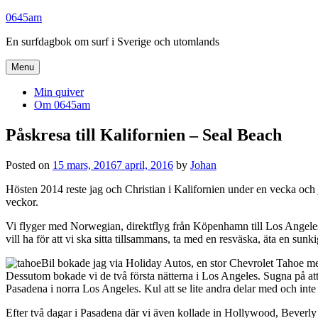
Skip
0645am
to
En surfdagbok om surf i Sverige och utomlands
content
Menu
Min quiver
Om 0645am
Påskresa till Kalifornien – Seal Beach
Posted on
15 mars, 2016
7 april, 2016
by
Johan
Hösten 2014 reste jag och Christian i Kalifornien under en vecka och ja
veckor.
Vi flyger med Norwegian, direktflyg från Köpenhamn till Los Angeles
vill ha för att vi ska sitta tillsammans, ta med en resväska, äta en sunk
Bil bokade jag via Holiday Autos, en stor Chevrolet Tahoe med e
Dessutom bokade vi de två första nätterna i Los Angeles. Sugna på att 
Pasadena i norra Los Angeles. Kul att se lite andra delar med och inte
Efter två dagar i Pasadena där vi även kollade in Hollywood, Beverly 