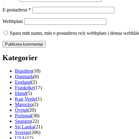
E-postadress
*
Webbplats
Spara mitt namn, min e-postadress och webbplats i denna webbläsa
Kategorier
Brasilien
(18)
Danmark
(6)
England
(2)
Frankrike
(17)
Irland
(5)
Kap Verde
(1)
Marocko
(2)
Övrigt
(20)
Portugal
(38)
Spanien
(22)
Sri Lanka
(21)
Sverige
(206)
USA
(12)