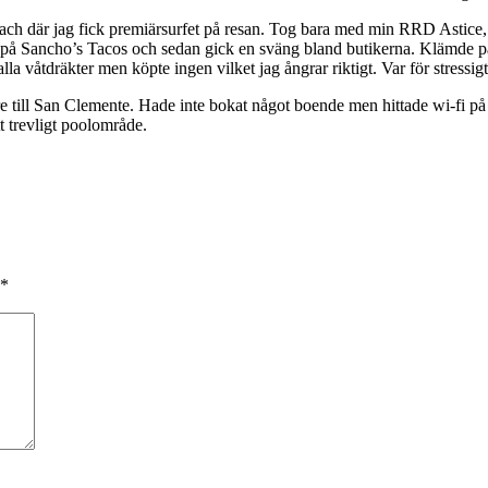
each där jag fick premiärsurfet på resan. Tog bara med min RRD Astice, b
os på Sancho’s Tacos och sedan gick en sväng bland butikerna. Klämde 
la våtdräkter men köpte ingen vilket jag ångrar riktigt. Var för stressi
are till San Clemente. Hade inte bokat något boende men hittade wi-fi 
t trevligt poolområde.
*