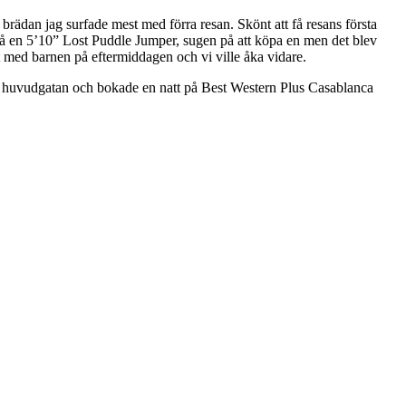
rädan jag surfade mest med förra resan. Skönt att få resans första
på en 5’10” Lost Puddle Jumper, sugen på att köpa en men det blev
gt med barnen på eftermiddagen och vi ville åka vidare.
på huvudgatan och bokade en natt på Best Western Plus Casablanca