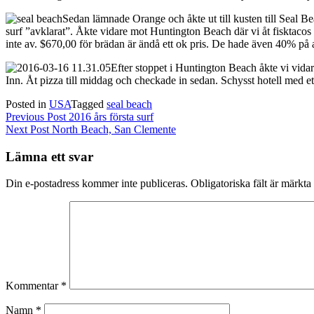
Sedan lämnade Orange och åkte ut till kusten till Seal B
surf ”avklarat”. Åkte vidare mot Huntington Beach där vi åt fisktac
inte av. $670,00 för brädan är ändå ett ok pris. De hade även 40% på al
Efter stoppet i Huntington Beach åkte vi vid
Inn. Åt pizza till middag och checkade in sedan. Schysst hotell med et
Posted in
USA
Tagged
seal beach
Inläggsnavigering
Previous Post
2016 års första surf
Next Post
North Beach, San Clemente
Lämna ett svar
Din e-postadress kommer inte publiceras.
Obligatoriska fält är märkta
Kommentar
*
Namn
*