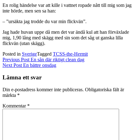
En rolig händelse var att kille i vattnet ropade nått till mig som jag
inte hörde, men sen sa han:
– ”ursäkta jag trodde du var min flickvän”.
Jag hade huvan uppe då men det var ändå kul att han förväxlade
mig, 1,90 lång med skägg med sin som det såg ut ganska lilla
flickvän (utan skägg).
Posted in
Sverige
Tagged
TCSS-the-Hermit
Inläggsnavigering
Previous Post
En sån där riktigt clean dag
Next Post
En bättre onsdag
Lämna ett svar
Din e-postadress kommer inte publiceras.
Obligatoriska fält är
märkta
*
Kommentar
*