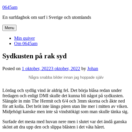
Skip
0645am
to
En surfdagbok om surf i Sverige och utomlands
content
Menu
Min quiver
Om 0645am
Sydkusten på rak syd
Posted on
1 oktober, 2022
3 oktober, 2022
by
Johan
Några snabba bilder innan jag hoppade själv
Lördag och sydlig vind är aldrig fel. Det börja blåsa redan under
fredagen och enligt DMI skulle det kunna bli något på sydkusten.
Slängde in min The Hermit och 6/4 och 3mm skorna och åkte ned
för att kolla. Det bröt inte längs piren utan lite mer i mitten av viken.
Midjehögt kanske men inte så vindstökigt som man skulle tänka sig.
Surfade det mesta med huvan nere men i slutet var det ändå ganska
skönt att dra upp den och slippa blåsten i det våta håret.