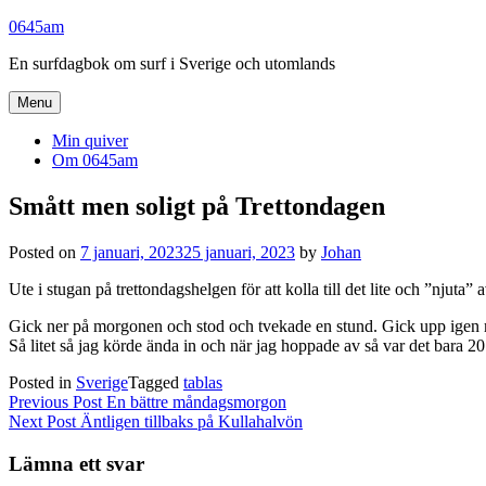
Skip
0645am
to
En surfdagbok om surf i Sverige och utomlands
content
Menu
Min quiver
Om 0645am
Smått men soligt på Trettondagen
Posted on
7 januari, 2023
25 januari, 2023
by
Johan
Ute i stugan på trettondagshelgen för att kolla till det lite och ”nju
Gick ner på morgonen och stod och tvekade en stund. Gick upp igen men
Så litet så jag körde ända in och när jag hoppade av så var det bara 2
Posted in
Sverige
Tagged
tablas
Inläggsnavigering
Previous Post
En bättre måndagsmorgon
Next Post
Äntligen tillbaks på Kullahalvön
Lämna ett svar