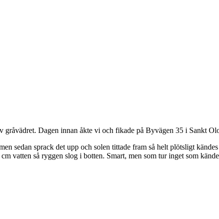
ta” av gråvädret. Dagen innan åkte vi och fikade på Byvägen 35 i Sankt 
 sedan sprack det upp och solen tittade fram så helt plötsligt kändes d
0 cm vatten så ryggen slog i botten. Smart, men som tur inget som kände