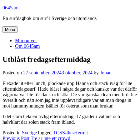
Skip
0645am
to
En surfdagbok om surf i Sverige och utomlands
content
Menu
Min quiver
Om 0645am
Utblåst fredagseftermiddag
Posted on
27 september, 2024
3 oktober, 2024
by
Johan
Flexade ut efter lunch, plockade upp Hanna och stack iväg för lite
eftermiddagssurf. Hade blåst i några dagar och kanske var det därför
vågorna var lite för flack och slöa. De var ganska clean men bröt lite
överallt och nått som jag inte upplevt tidigare var att man drogs in
mot hamnmynningen istället för österut som man brukar.
I det stora hela en trvlig eftermiddag, 17 grader i vattnet och
halvklart där solen stack fram ibland.
Posted in
Sverige
Tagged
TCSS-the-Hermit
Inläggsnavigering
Previous Post
Tre är inte ett crowd