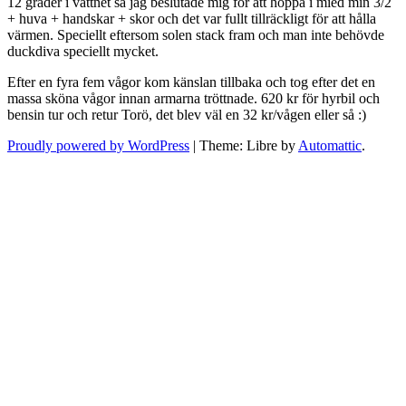
12 grader i vattnet så jag beslutade mig för att hoppa i mied min 3/2
+ huva + handskar + skor och det var fullt tillräckligt för att hålla
värmen. Speciellt eftersom solen stack fram och man inte behövde
duckdiva speciellt mycket.
Efter en fyra fem vågor kom känslan tillbaka och tog efter det en
massa sköna vågor innan armarna tröttnade. 620 kr för hyrbil och
bensin tur och retur Torö, det blev väl en 32 kr/vågen eller så :)
Proudly powered by WordPress
|
Theme: Libre by
Automattic
.