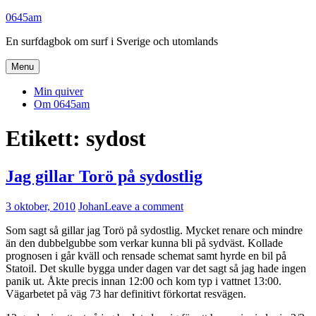
Skip
0645am
to
En surfdagbok om surf i Sverige och utomlands
content
Menu
Min quiver
Om 0645am
Etikett:
sydost
Jag gillar Torö på sydostlig
3 oktober, 2010
Johan
Leave a comment
Som sagt så gillar jag Torö på sydostlig. Mycket renare och mindre
än den dubbelgubbe som verkar kunna bli på sydväst. Kollade
prognosen i går kväll och rensade schemat samt hyrde en bil på
Statoil. Det skulle bygga under dagen var det sagt så jag hade ingen
panik ut. Åkte precis innan 12:00 och kom typ i vattnet 13:00.
Vägarbetet på väg 73 har definitivt förkortat resvägen.