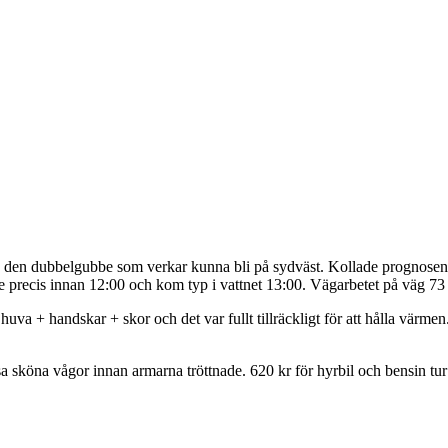
n den dubbelgubbe som verkar kunna bli på sydväst. Kollade prognosen i
 precis innan 12:00 och kom typ i vattnet 13:00. Vägarbetet på väg 73 h
 huva + handskar + skor och det var fullt tillräckligt för att hålla vär
a sköna vågor innan armarna tröttnade. 620 kr för hyrbil och bensin tur o