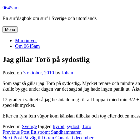
Skip
0645am
to
En surfdagbok om surf i Sverige och utomlands
content
Menu
Min quiver
Om 0645am
Jag gillar Torö på sydostlig
Posted on
3 oktober, 2010
by
Johan
Som sagt så gillar jag Torö på sydostlig. Mycket renare och mindre ä
skulle bygga under dagen var det sagt så jag hade ingen panik ut. Åkte
12 grader i vattnet så jag beslutade mig för att hoppa i mied min 3/2 +
speciellt mycket.
Efter en fyra fem vågor kom känslan tillbaka och tog efter det en mass
Posted in
Sverige
Tagged
hyrbil
,
sydost
,
Torö
Inläggsnavigering
Previous Post
Ett strömt Sandhammaren
Next Post
På väg till Gran Canaria i december