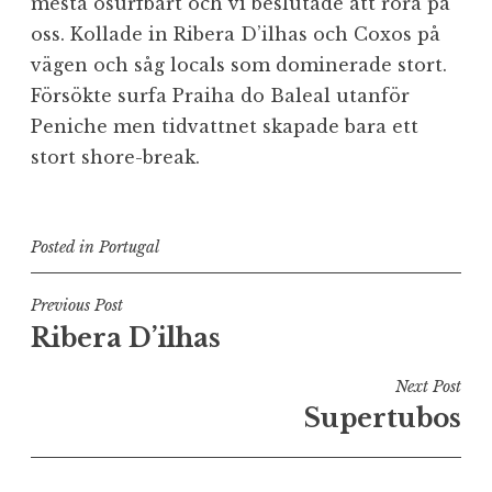
mesta osurfbart och vi beslutade att röra på
oss. Kollade in Ribera D’ilhas och Coxos på
vägen och såg locals som dominerade stort.
Försökte surfa Praiha do Baleal utanför
Peniche men tidvattnet skapade bara ett
stort shore-break.
Posted in
Portugal
Inläggsnavigering
Previous Post
Ribera D’ilhas
Next Post
Supertubos