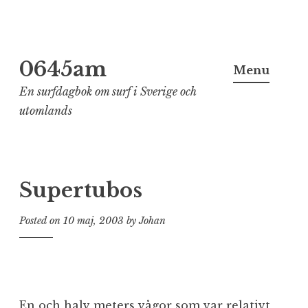
Skip
0645am
to
Menu
content
En surfdagbok om surf i Sverige och
utomlands
Supertubos
Posted on
10 maj, 2003
by
Johan
En och halv meters vågor som var relativt