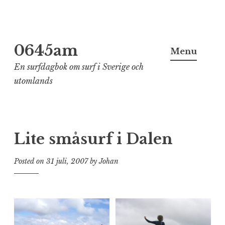
Skip
0645am
to
Menu
content
En surfdagbok om surf i Sverige och
utomlands
Lite småsurf i Dalen
Posted on
31 juli, 2007
by
Johan